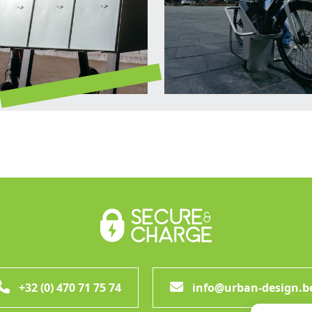
+32 (0) 470 71 75 74
info@urban-design.b