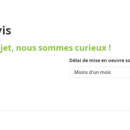
ARGE
ARCEAU VÉLO
AUTRES
RÉALIS
TE
CONNECTÉ
SOLUTIONS
is
ojet, nous sommes curieux !
Délai de mise en oeuvre s