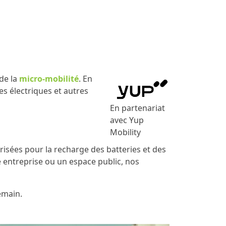
ATIONS
NEWS
À PROPOS DE
CONTACT
NOUS
de la
micro-mobilité
. En
es électriques et autres
En partenariat
avec Yup
Mobility
isées pour la recharge des batteries et des
e entreprise ou un espace public, nos
emain.