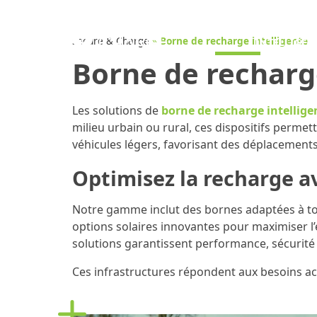
Aller
au
BORNE DE REC
contenu
Secure & Charge
»
Borne de recharge intelligente
INTELLIGEN
Borne de recharge
Les solutions de
borne de recharge intellige
milieu urbain ou rural, ces dispositifs permett
véhicules légers, favorisant des déplacement
Optimisez la recharge a
Notre gamme inclut des bornes adaptées à tou
options solaires innovantes pour maximiser l’e
solutions garantissent performance, sécurit
Ces infrastructures répondent aux besoins act