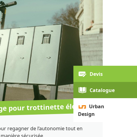
Devis
Catalogue
e pour trottinette électrique
Urban
Design
ur regagner de l’autonomie tout en
e manière sécurisée