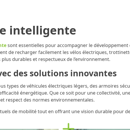
HARGE
ARCEAU VÉLO
AUTRES
RÉALIS
TE
CONNECTÉ
SOLUTIONS
 intelligente
nte
sont essentielles pour accompagner le développement 
ent de recharger facilement les vélos électriques, trottinett
s plus durables et respectueux de l’environnement.
vec des solutions innovantes
s types de véhicules électriques légers, des armoires sécur
fficacité énergétique. Que ce soit pour une collectivité, un
é et respect des normes environnementales.
uels de mobilité tout en offrant une vision durable pour d