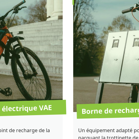
Borne de recharg
 électrique VAE
oint de recharge de la
Un équipement adapté po
parquant la trottinette d