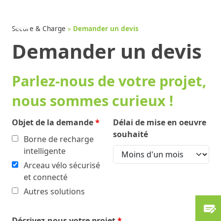
Aller
au
contenu
Secure & Charge
»
Demander un devis
Demander un devis
Parlez-nous de votre projet,
nous sommes curieux !
Objet de la demande
*
Délai de mise en oeuvre
souhaité
Borne de recharge
intelligente
Arceau vélo sécurisé
et connecté
Autres solutions
Décrivez-nous votre projet
*